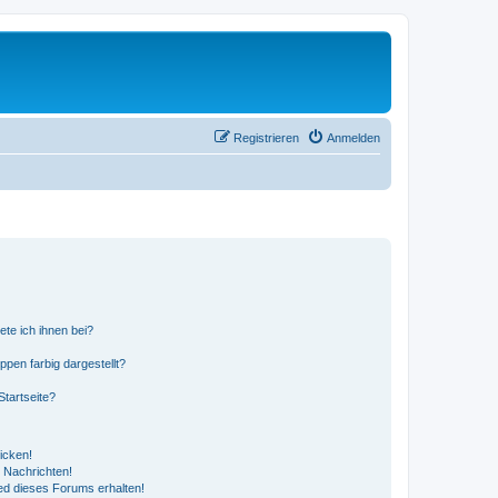
Registrieren
Anmelden
ete ich ihnen bei?
en farbig dargestellt?
tartseite?
icken!
 Nachrichten!
ed dieses Forums erhalten!