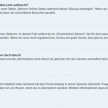
ine-Liste auftaucht?
n eine Option „Meinen Online-Status während dieser Sitzung verbergen“. Wenn du d
st dann als unsichtbarer Besucher gezählt.
en Zeitzone. In diesem Fall solltest du im „Persönlichen Bereich“ die für dich passe
den. Wenn du noch nicht registriert bist, ist dies ein guter Grund, dies jetzt zu tun
mer noch falsch!
t hast und die Zeit trotzdem noch falsch ist, geht die Uhr des Servers vermutlich fal
t installiert oder niemand hat das Forum bislang in deine Sprache übersetzt. Frag
, würden wir uns freuen, wenn du es übersetzen würdest. Weitere Informationen dazu