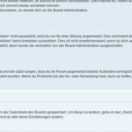
 nicht wieder mitteilen, du kannst es jedoch zurücksetzen. Dies machst du, indem 
 dich schnell wieder anmelden können.
ückzusetzen, so wende dich an die Board-Administration.
en“ nicht auswählst, wirst du nur für eine Sitzung angemeldet. Dies verhindert 
leiben“ beim Anmelden auswählen. Dies ist nicht empfehlenswert, wenn du dich an
 steht, dann wurde sie vermutlich von der Board-Administration ausgeschaltet.
 hat und die dafür sorgen, dass du im Forum angemeldet bleibst. Außerdem ermögli
tiviert wurden. Wenn du Probleme bei der An- oder Abmeldung hast, kann es helfen
n in der Datenbank des Boards gespeichert. Um diese zu ändern, gehe in den „Persö
nst du alle deine Einstellungen ändern.