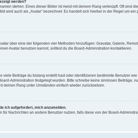
gezeigt werden?
amen stehen. Eines dieser Bilder ist meist mit deinem Rang verknüpft: Oft sind di
ld wird auch als „Avatar“ bezeichnet. Es handelt sich hierbei in der Regel um ein
 Avatar über eine der folgenden vier Methoden hinzufügen: Gravatar, Galerie, Rem
en Avatar benutzen kannst, solltest du die Board-Administration kontaktieren.
viele Beiträge du bislang erstellt hast oder identifizieren bestimmte Benutzer w
 Board-Administration festgelegt wurden. Bitte schreibe keine sinnlosen Beiträge
wird deinen Rang unter Umständen einfach wieder zurücksetzen.
rde ich aufgefordert, mich anzumelden.
ion für Nachrichten an andere Benutzer nutzen, falls diese von der Board-Administ