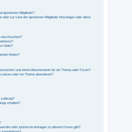
d ignorierten Mitglieder?
e oder zur Liste der ignorierten Mitglieder hinzufügen oder diese
en durchsuchen?
gebnisse?
re Seite?
hemen finden?
esezeichen und einem Abonnements für ein Thema oder Forum?
a setzen oder ein Thema abonnieren?
 zulässig?
hänge erhalten?
?
hwerden oder juristische Anfragen zu diesem Forum gibt?
s kontaktieren?