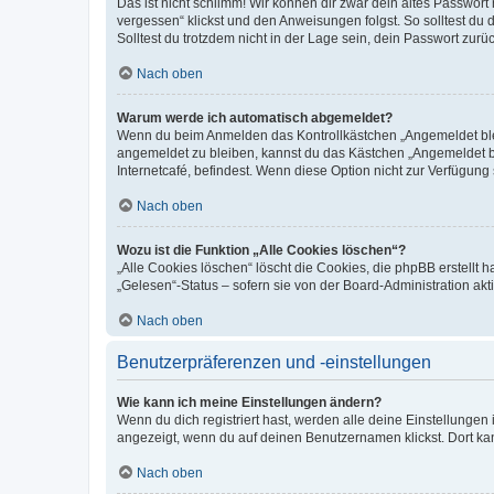
Das ist nicht schlimm! Wir können dir zwar dein altes Passwort
vergessen“ klickst und den Anweisungen folgst. So solltest du
Solltest du trotzdem nicht in der Lage sein, dein Passwort zur
Nach oben
Warum werde ich automatisch abgemeldet?
Wenn du beim Anmelden das Kontrollkästchen „Angemeldet bleib
angemeldet zu bleiben, kannst du das Kästchen „Angemeldet b
Internetcafé, befindest. Wenn diese Option nicht zur Verfügung
Nach oben
Wozu ist die Funktion „Alle Cookies löschen“?
„Alle Cookies löschen“ löscht die Cookies, die phpBB erstellt
„Gelesen“-Status – sofern sie von der Board-Administration ak
Nach oben
Benutzerpräferenzen und -einstellungen
Wie kann ich meine Einstellungen ändern?
Wenn du dich registriert hast, werden alle deine Einstellunge
angezeigt, wenn du auf deinen Benutzernamen klickst. Dort kan
Nach oben