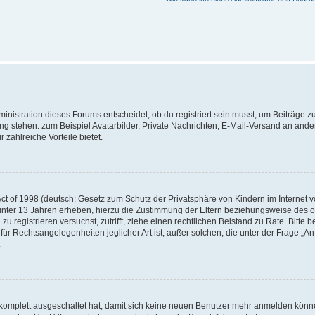
istration dieses Forums entscheidet, ob du registriert sein musst, um Beiträge zu s
ung stehen: zum Beispiel Avatarbilder, Private Nachrichten, E-Mail-Versand an ander
 zahlreiche Vorteile bietet.
t of 1998 (deutsch: Gesetz zum Schutz der Privatsphäre von Kindern im Internet vo
unter 13 Jahren erheben, hierzu die Zustimmung der Eltern beziehungsweise des o
h zu registrieren versuchst, zutrifft, ziehe einen rechtlichen Beistand zu Rate. Bit
für Rechtsangelegenheiten jeglicher Art ist; außer solchen, die unter der Frage „
.
g komplett ausgeschaltet hat, damit sich keine neuen Benutzer mehr anmelden könn