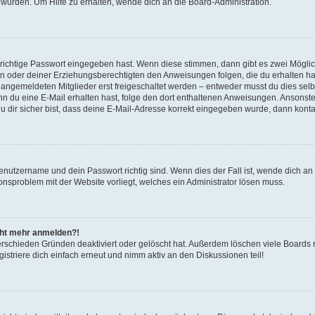
 wurden. Um Hilfe zu erhalten, wende dich an die Board-Administration.
 richtige Passwort eingegeben hast. Wenn diese stimmen, dann gibt es zwei Mögl
tern oder deiner Erziehungsberechtigten den Anweisungen folgen, die du erhalten ha
u angemeldeten Mitglieder erst freigeschaltet werden – entweder musst du dies selbs
. Wenn du eine E-Mail erhalten hast, folge den dort enthaltenen Anweisungen. Ansons
 dir sicher bist, dass deine E-Mail-Adresse korrekt eingegeben wurde, dann kontak
Benutzername und dein Passwort richtig sind. Wenn dies der Fall ist, wende dich a
ionsproblem mit der Website vorliegt, welches ein Administrator lösen muss.
icht mehr anmelden?!
erschieden Gründen deaktiviert oder gelöscht hat. Außerdem löschen viele Boards r
triere dich einfach erneut und nimm aktiv an den Diskussionen teil!