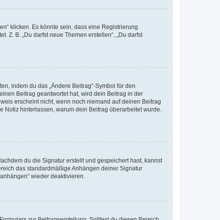
n“ klicken. Es könnte sein, dass eine Registrierung
t. Z. B. „Du darfst neue Themen erstellen“, „Du darfst
iten, indem du das „Ändere Beitrag“-Symbol für den
inen Beitrag geantwortet hat, wird dein Beitrag in der
nweis erscheint nicht, wenn noch niemand auf deinen Beitrag
ne Notiz hinterlassen, warum dein Beitrag überarbeitet wurde.
chdem du die Signatur erstellt und gespeichert hast, kannst
Bereich das standardmäßige Anhängen deiner Signatur
r anhängen“ wieder deaktivieren.
ormulars zur Beitragserstellung. Solltest du diesen Bereich