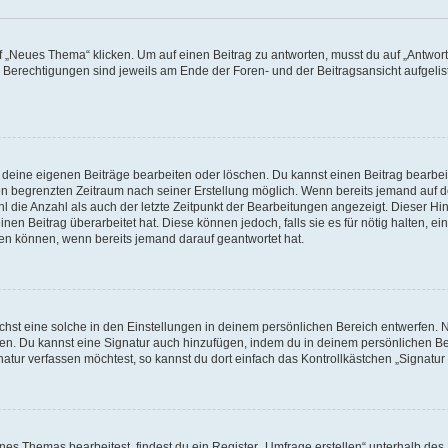
„Neues Thema“ klicken. Um auf einen Beitrag zu antworten, musst du auf „Antworte
e Berechtigungen sind jeweils am Ende der Foren- und der Beitragsansicht aufgeliste
r deine eigenen Beiträge bearbeiten oder löschen. Du kannst einen Beitrag bearbe
inen begrenzten Zeitraum nach seiner Erstellung möglich. Wenn bereits jemand auf de
 die Anzahl als auch der letzte Zeitpunkt der Bearbeitungen angezeigt. Dieser Hi
en Beitrag überarbeitet hat. Diese können jedoch, falls sie es für nötig halten, ei
hen können, wenn bereits jemand darauf geantwortet hat.
st eine solche in den Einstellungen in deinem persönlichen Bereich entwerfen. Na
eren. Du kannst eine Signatur auch hinzufügen, indem du in deinem persönlichen 
atur verfassen möchtest, so kannst du dort einfach das Kontrollkästchen „Signatu
s Themas bearbeitest, findest du ein Register „Umfrage erstellen“ unterhalb des F