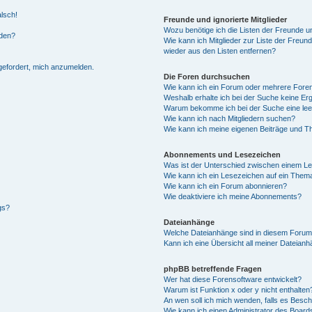
alsch!
Freunde und ignorierte Mitglieder
Wozu benötige ich die Listen der Freunde un
rden?
Wie kann ich Mitglieder zur Liste der Freund
wieder aus den Listen entfernen?
fgefordert, mich anzumelden.
Die Foren durchsuchen
Wie kann ich ein Forum oder mehrere For
Weshalb erhalte ich bei der Suche keine Er
Warum bekomme ich bei der Suche eine lee
Wie kann ich nach Mitgliedern suchen?
Wie kann ich meine eigenen Beiträge und T
Abonnements und Lesezeichen
Was ist der Unterschied zwischen einem L
Wie kann ich ein Lesezeichen auf ein Them
Wie kann ich ein Forum abonnieren?
Wie deaktiviere ich meine Abonnements?
gs?
Dateianhänge
Welche Dateianhänge sind in diesem Forum
Kann ich eine Übersicht all meiner Dateian
phpBB betreffende Fragen
Wer hat diese Forensoftware entwickelt?
Warum ist Funktion x oder y nicht enthalten
An wen soll ich mich wenden, falls es Besc
Wie kann ich einen Administrator des Board