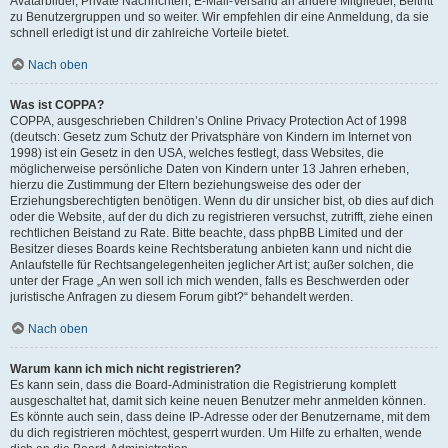
Avatarbilder, Private Nachrichten, E-Mail-Versand an andere Mitglieder, Beitritt
zu Benutzergruppen und so weiter. Wir empfehlen dir eine Anmeldung, da sie
schnell erledigt ist und dir zahlreiche Vorteile bietet.
Nach oben
Was ist COPPA?
COPPA, ausgeschrieben Children’s Online Privacy Protection Act of 1998
(deutsch: Gesetz zum Schutz der Privatsphäre von Kindern im Internet von
1998) ist ein Gesetz in den USA, welches festlegt, dass Websites, die
möglicherweise persönliche Daten von Kindern unter 13 Jahren erheben,
hierzu die Zustimmung der Eltern beziehungsweise des oder der
Erziehungsberechtigten benötigen. Wenn du dir unsicher bist, ob dies auf dich
oder die Website, auf der du dich zu registrieren versuchst, zutrifft, ziehe einen
rechtlichen Beistand zu Rate. Bitte beachte, dass phpBB Limited und der
Besitzer dieses Boards keine Rechtsberatung anbieten kann und nicht die
Anlaufstelle für Rechtsangelegenheiten jeglicher Art ist; außer solchen, die
unter der Frage „An wen soll ich mich wenden, falls es Beschwerden oder
juristische Anfragen zu diesem Forum gibt?“ behandelt werden.
Nach oben
Warum kann ich mich nicht registrieren?
Es kann sein, dass die Board-Administration die Registrierung komplett
ausgeschaltet hat, damit sich keine neuen Benutzer mehr anmelden können.
Es könnte auch sein, dass deine IP-Adresse oder der Benutzername, mit dem
du dich registrieren möchtest, gesperrt wurden. Um Hilfe zu erhalten, wende