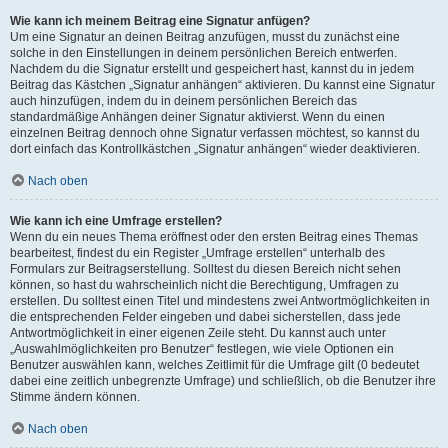
Wie kann ich meinem Beitrag eine Signatur anfügen?
Um eine Signatur an deinen Beitrag anzufügen, musst du zunächst eine
solche in den Einstellungen in deinem persönlichen Bereich entwerfen.
Nachdem du die Signatur erstellt und gespeichert hast, kannst du in jedem
Beitrag das Kästchen „Signatur anhängen“ aktivieren. Du kannst eine Signatur
auch hinzufügen, indem du in deinem persönlichen Bereich das
standardmäßige Anhängen deiner Signatur aktivierst. Wenn du einen
einzelnen Beitrag dennoch ohne Signatur verfassen möchtest, so kannst du
dort einfach das Kontrollkästchen „Signatur anhängen“ wieder deaktivieren.
Nach oben
Wie kann ich eine Umfrage erstellen?
Wenn du ein neues Thema eröffnest oder den ersten Beitrag eines Themas
bearbeitest, findest du ein Register „Umfrage erstellen“ unterhalb des
Formulars zur Beitragserstellung. Solltest du diesen Bereich nicht sehen
können, so hast du wahrscheinlich nicht die Berechtigung, Umfragen zu
erstellen. Du solltest einen Titel und mindestens zwei Antwortmöglichkeiten in
die entsprechenden Felder eingeben und dabei sicherstellen, dass jede
Antwortmöglichkeit in einer eigenen Zeile steht. Du kannst auch unter
„Auswahlmöglichkeiten pro Benutzer“ festlegen, wie viele Optionen ein
Benutzer auswählen kann, welches Zeitlimit für die Umfrage gilt (0 bedeutet
dabei eine zeitlich unbegrenzte Umfrage) und schließlich, ob die Benutzer ihre
Stimme ändern können.
Nach oben