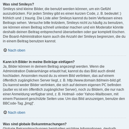
Was sind Smileys?
Smileys sind kleine Bilder, die benutzt werden können, um ein Gefühl
auszudrücken. Für jeden Smiley gibt es einen kurzen Code, z. B. bedeutet :)
fröhlich und :( traurig. Die Liste aller Smileys kannst du beim Verfassen eines
Beitrags sehen. Versuche bitte trotzdem, Smileys nicht zu häufig zu benutzen,
sie können einen Beitrag schnell unlesbar machen und ein Moderator könnte
deshalb deinen Beitrag entsprechend überarbeiten oder gar komplett löschen.
Die Board-Administration kann auch die Anzahl der Smileys begrenzen, die du
in einem Beitrag benutzen kannst.
Nach oben
Kann ich Bilder in meine Beiträge einfügen?
Ja, Bilder können in deinem Beitrag angezeigt werden. Wenn die
Administration Dateianhänge erlaubt hat, kannst du das Bild auch direkt
hochladen. Ansonsten musst du zu einem Bild verlinken, das auf einem
öffentlich zugänglichen Server liegt, z. B. http://www.domain.tld/mein-bild.gif.
Du kannst weder Bilder verlinken, die sich auf deinem eigenen PC befinden
(außer es ist ein öffentlich zugänglicher Server), noch zu Bildern, die nur nach
einer Anmeldung verfügbar sind, z. B. Hotmail- oder Yahoo-Mailboxen, mit
einem Passwort geschützte Seiten usw. Um das Bild anzuzeigen, benutze den
BBCode-Tag „[img]“.
Nach oben
Was sind globale Bekanntmachungen?
Globale Bekanntmachungen beinhalten wichtige Informationen, deshalb