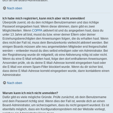
dich an die Board-Administration.
Nach oben
Ich habe mich registriert, kann mich aber nicht anmelden!
Überprüfe zuerst, ob du den richtigen Benutzernamen und das richtige
Passwort eingegeben hast. Wenn diese stimmen, dann gibt es zwei
Möglichkeiten. Wenn
COPPA
aktiviert ist und du angegeben hast, dass du
unter 13 Jahre alt bist, musst du bzw. einer deiner Eltern oder deiner
Erziehungsberechtigten den Anweisungen folgen, die du erhalten hast. Wenn
dies nicht der Fall ist, muss dein Benutzerkonto vielleicht aktiviert werden. Bei
einigen Boards müssen alle neu angemeldeten Mitglieder erst freigeschaltet
werden – entweder musst du dies selbst erledigen oder ein Administrator. Bei
der Registrierung wurde dir mitgeteilt, ob eine Aktivierung nötig ist oder nicht.
Wenn du eine E-Mail erhalten hast, folge den dort enthaltenen Anweisungen.
Ansonsten prüfe, ob du deine E-Mail-Adresse korrekt eingegeben hast oder
die E-Mail von einem Spam-Filter blockiert wurde. Wenn du dir sicher bist,
dass deine E-Mail-Adresse korrekt eingegeben wurde, dann kontaktiere einen
Administrator.
Nach oben
Warum kann ich mich nicht anmelden?
Dafür gibt es viele mögliche Gründe. Prüfe zunächst, ob dein Benutzername
und dein Passwort richtig sind. Wenn dies der Fall ist, wende dich an einen
Board-Administrator, um sicherzugehen, dass du nicht gesperrt wurdest. Es ist
ebenfalls möglich, dass ein Konfigurationsproblem mit der Website vorliegt,