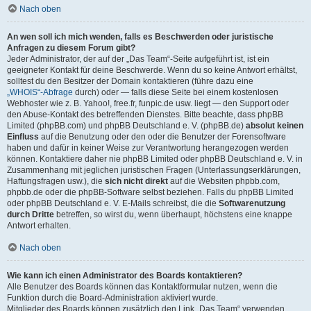
Nach oben
An wen soll ich mich wenden, falls es Beschwerden oder juristische
Anfragen zu diesem Forum gibt?
Jeder Administrator, der auf der „Das Team“-Seite aufgeführt ist, ist ein
geeigneter Kontakt für deine Beschwerde. Wenn du so keine Antwort erhältst,
solltest du den Besitzer der Domain kontaktieren (führe dazu eine
„WHOIS“-Abfrage
durch) oder — falls diese Seite bei einem kostenlosen
Webhoster wie z. B. Yahoo!, free.fr, funpic.de usw. liegt — den Support oder
den Abuse-Kontakt des betreffenden Dienstes. Bitte beachte, dass phpBB
Limited (phpBB.com) und phpBB Deutschland e. V. (phpBB.de)
absolut keinen
Einfluss
auf die Benutzung oder den oder die Benutzer der Forensoftware
haben und dafür in keiner Weise zur Verantwortung herangezogen werden
können. Kontaktiere daher nie phpBB Limited oder phpBB Deutschland e. V. in
Zusammenhang mit jeglichen juristischen Fragen (Unterlassungserklärungen,
Haftungsfragen usw.), die
sich nicht direkt
auf die Websiten phpbb.com,
phpbb.de oder die phpBB-Software selbst beziehen. Falls du phpBB Limited
oder phpBB Deutschland e. V. E-Mails schreibst, die die
Softwarenutzung
durch Dritte
betreffen, so wirst du, wenn überhaupt, höchstens eine knappe
Antwort erhalten.
Nach oben
Wie kann ich einen Administrator des Boards kontaktieren?
Alle Benutzer des Boards können das Kontaktformular nutzen, wenn die
Funktion durch die Board-Administration aktiviert wurde.
Mitglieder des Boards können zusätzlich den Link „Das Team“ verwenden.