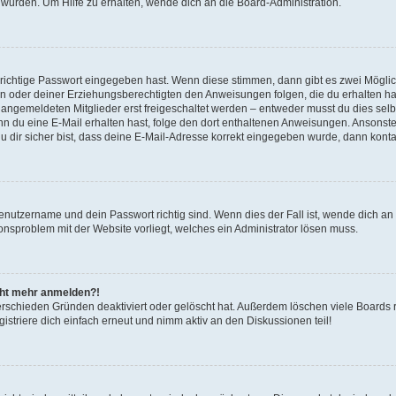
 wurden. Um Hilfe zu erhalten, wende dich an die Board-Administration.
 richtige Passwort eingegeben hast. Wenn diese stimmen, dann gibt es zwei Mögl
tern oder deiner Erziehungsberechtigten den Anweisungen folgen, die du erhalten ha
u angemeldeten Mitglieder erst freigeschaltet werden – entweder musst du dies selbs
. Wenn du eine E-Mail erhalten hast, folge den dort enthaltenen Anweisungen. Ansons
 dir sicher bist, dass deine E-Mail-Adresse korrekt eingegeben wurde, dann kontak
Benutzername und dein Passwort richtig sind. Wenn dies der Fall ist, wende dich a
ionsproblem mit der Website vorliegt, welches ein Administrator lösen muss.
icht mehr anmelden?!
erschieden Gründen deaktiviert oder gelöscht hat. Außerdem löschen viele Boards r
triere dich einfach erneut und nimm aktiv an den Diskussionen teil!