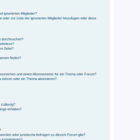
d ignorierten Mitglieder?
e oder zur Liste der ignorierten Mitglieder hinzufügen oder diese
en durchsuchen?
gebnisse?
re Seite?
hemen finden?
esezeichen und einem Abonnements für ein Thema oder Forum?
a setzen oder ein Thema abonnieren?
 zulässig?
hänge erhalten?
?
hwerden oder juristische Anfragen zu diesem Forum gibt?
s kontaktieren?