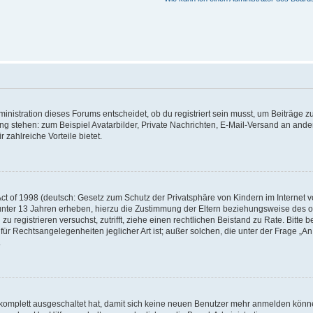
istration dieses Forums entscheidet, ob du registriert sein musst, um Beiträge zu s
ung stehen: zum Beispiel Avatarbilder, Private Nachrichten, E-Mail-Versand an ander
 zahlreiche Vorteile bietet.
t of 1998 (deutsch: Gesetz zum Schutz der Privatsphäre von Kindern im Internet vo
unter 13 Jahren erheben, hierzu die Zustimmung der Eltern beziehungsweise des o
h zu registrieren versuchst, zutrifft, ziehe einen rechtlichen Beistand zu Rate. Bit
für Rechtsangelegenheiten jeglicher Art ist; außer solchen, die unter der Frage „
.
g komplett ausgeschaltet hat, damit sich keine neuen Benutzer mehr anmelden könn