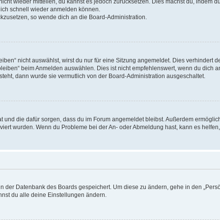
 nicht wieder mitteilen, du kannst es jedoch zurücksetzen. Dies machst du, indem 
 dich schnell wieder anmelden können.
ückzusetzen, so wende dich an die Board-Administration.
en“ nicht auswählst, wirst du nur für eine Sitzung angemeldet. Dies verhindert 
leiben“ beim Anmelden auswählen. Dies ist nicht empfehlenswert, wenn du dich an
 steht, dann wurde sie vermutlich von der Board-Administration ausgeschaltet.
 hat und die dafür sorgen, dass du im Forum angemeldet bleibst. Außerdem ermögli
tiviert wurden. Wenn du Probleme bei der An- oder Abmeldung hast, kann es helfen
n in der Datenbank des Boards gespeichert. Um diese zu ändern, gehe in den „Persö
nst du alle deine Einstellungen ändern.