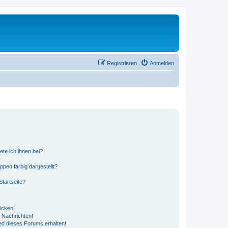
Registrieren
Anmelden
ete ich ihnen bei?
en farbig dargestellt?
tartseite?
icken!
 Nachrichten!
ed dieses Forums erhalten!