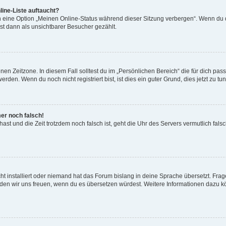
ine-Liste auftaucht?
n eine Option „Meinen Online-Status während dieser Sitzung verbergen“. Wenn du d
st dann als unsichtbarer Besucher gezählt.
en Zeitzone. In diesem Fall solltest du im „Persönlichen Bereich“ die für dich passe
den. Wenn du noch nicht registriert bist, ist dies ein guter Grund, dies jetzt zu tun
mer noch falsch!
t hast und die Zeit trotzdem noch falsch ist, geht die Uhr des Servers vermutlich fal
t installiert oder niemand hat das Forum bislang in deine Sprache übersetzt. Frag
, würden wir uns freuen, wenn du es übersetzen würdest. Weitere Informationen dazu