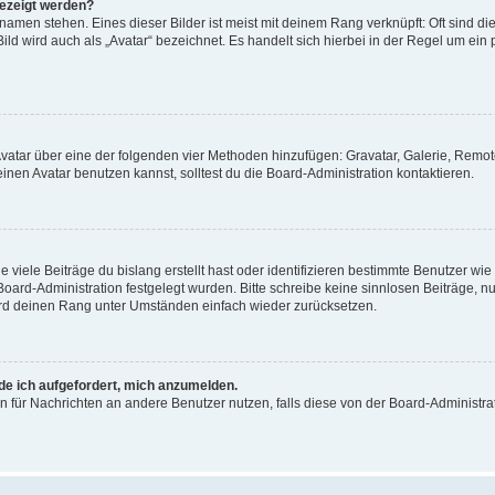
gezeigt werden?
amen stehen. Eines dieser Bilder ist meist mit deinem Rang verknüpft: Oft sind di
ld wird auch als „Avatar“ bezeichnet. Es handelt sich hierbei in der Regel um ein
 Avatar über eine der folgenden vier Methoden hinzufügen: Gravatar, Galerie, Rem
en Avatar benutzen kannst, solltest du die Board-Administration kontaktieren.
viele Beiträge du bislang erstellt hast oder identifizieren bestimmte Benutzer w
 Board-Administration festgelegt wurden. Bitte schreibe keine sinnlosen Beiträge
wird deinen Rang unter Umständen einfach wieder zurücksetzen.
rde ich aufgefordert, mich anzumelden.
ion für Nachrichten an andere Benutzer nutzen, falls diese von der Board-Administ