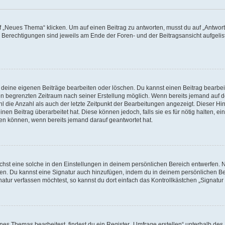
„Neues Thema“ klicken. Um auf einen Beitrag zu antworten, musst du auf „Antworte
e Berechtigungen sind jeweils am Ende der Foren- und der Beitragsansicht aufgeliste
r deine eigenen Beiträge bearbeiten oder löschen. Du kannst einen Beitrag bearbe
inen begrenzten Zeitraum nach seiner Erstellung möglich. Wenn bereits jemand auf de
 die Anzahl als auch der letzte Zeitpunkt der Bearbeitungen angezeigt. Dieser Hi
en Beitrag überarbeitet hat. Diese können jedoch, falls sie es für nötig halten, ei
hen können, wenn bereits jemand darauf geantwortet hat.
st eine solche in den Einstellungen in deinem persönlichen Bereich entwerfen. Na
eren. Du kannst eine Signatur auch hinzufügen, indem du in deinem persönlichen 
atur verfassen möchtest, so kannst du dort einfach das Kontrollkästchen „Signatu
s Themas bearbeitest, findest du ein Register „Umfrage erstellen“ unterhalb des F