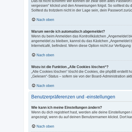
Das ist nicht schlimm! Wir können dir zwar dein altes Passwort
vergessen“ klickst und den Anweisungen folgst. So solltest du
Solltest du trotzdem nicht in der Lage sein, dein Passwort zur
Nach oben
Warum werde ich automatisch abgemeldet?
Wenn du beim Anmelden das Kontrollkästchen „Angemeldet bleib
angemeldet zu bleiben, kannst du das Kästchen „Angemeldet b
Internetcafé, befindest. Wenn diese Option nicht zur Verfügung
Nach oben
Wozu ist die Funktion „Alle Cookies löschen“?
„Alle Cookies löschen“ löscht die Cookies, die phpBB erstellt
„Gelesen“-Status – sofern sie von der Board-Administration ak
Nach oben
Benutzerpräferenzen und -einstellungen
Wie kann ich meine Einstellungen ändern?
Wenn du dich registriert hast, werden alle deine Einstellunge
angezeigt, wenn du auf deinen Benutzernamen klickst. Dort kan
Nach oben