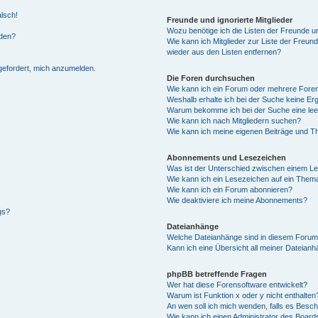
alsch!
Freunde und ignorierte Mitglieder
Wozu benötige ich die Listen der Freunde un
rden?
Wie kann ich Mitglieder zur Liste der Freund
wieder aus den Listen entfernen?
fgefordert, mich anzumelden.
Die Foren durchsuchen
Wie kann ich ein Forum oder mehrere For
Weshalb erhalte ich bei der Suche keine Er
Warum bekomme ich bei der Suche eine lee
Wie kann ich nach Mitgliedern suchen?
Wie kann ich meine eigenen Beiträge und T
Abonnements und Lesezeichen
Was ist der Unterschied zwischen einem L
Wie kann ich ein Lesezeichen auf ein Them
Wie kann ich ein Forum abonnieren?
Wie deaktiviere ich meine Abonnements?
gs?
Dateianhänge
Welche Dateianhänge sind in diesem Forum
Kann ich eine Übersicht all meiner Dateian
phpBB betreffende Fragen
Wer hat diese Forensoftware entwickelt?
Warum ist Funktion x oder y nicht enthalten
An wen soll ich mich wenden, falls es Besc
Wie kann ich einen Administrator des Board