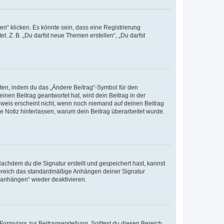
n“ klicken. Es könnte sein, dass eine Registrierung
t. Z. B. „Du darfst neue Themen erstellen“, „Du darfst
iten, indem du das „Ändere Beitrag“-Symbol für den
inen Beitrag geantwortet hat, wird dein Beitrag in der
nweis erscheint nicht, wenn noch niemand auf deinen Beitrag
ne Notiz hinterlassen, warum dein Beitrag überarbeitet wurde.
chdem du die Signatur erstellt und gespeichert hast, kannst
Bereich das standardmäßige Anhängen deiner Signatur
r anhängen“ wieder deaktivieren.
ormulars zur Beitragserstellung. Solltest du diesen Bereich