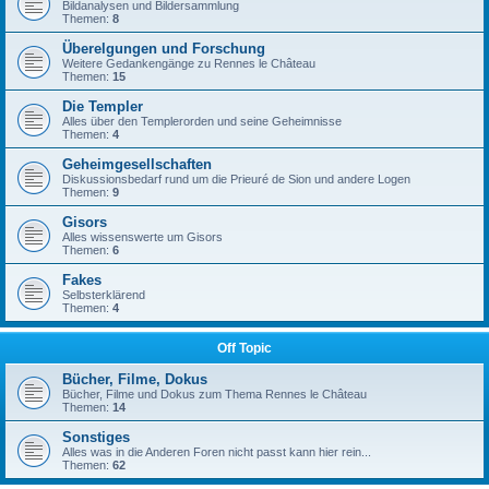
Bildanalysen und Bildersammlung
Themen:
8
Überelgungen und Forschung
Weitere Gedankengänge zu Rennes le Château
Themen:
15
Die Templer
Alles über den Templerorden und seine Geheimnisse
Themen:
4
Geheimgesellschaften
Diskussionsbedarf rund um die Prieuré de Sion und andere Logen
Themen:
9
Gisors
Alles wissenswerte um Gisors
Themen:
6
Fakes
Selbsterklärend
Themen:
4
Off Topic
Bücher, Filme, Dokus
Bücher, Filme und Dokus zum Thema Rennes le Château
Themen:
14
Sonstiges
Alles was in die Anderen Foren nicht passt kann hier rein...
Themen:
62