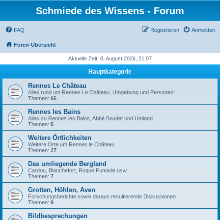
Schmiede des Wissens - Forum
FAQ
Registrieren
Anmelden
Foren-Übersicht
Aktuelle Zeit: 8. August 2026, 21:07
Hauptkategorie
Rennes Le Château
Alles rund um Rennes Le Château, Umgebung und Personen!
Themen:
66
Rennes les Bains
Alles zu Rennes les Bains, Abbé Boudet und Umland
Themen:
5
Weitere Örtlichkeiten
Weitere Orte um Rennes le Château
Themen:
27
Das umliegende Bergland
Cardou, Blanchefort, Roque Fumade usw.
Themen:
7
Grotten, Höhlen, Aven
Forschungsberichte sowie daraus resultierende Diskussionen
Themen:
9
Bildbesprechungen