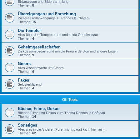
Bildanalysen und Bildersammlung
Themen:
8
Überelgungen und Forschung
Weitere Gedankengänge zu Rennes le Château
Themen:
15
Die Templer
Alles über den Templerorden und seine Geheimnisse
Themen:
4
Geheimgesellschaften
Diskussionsbedarf rund um die Prieuré de Sion und andere Logen
Themen:
9
Gisors
Alles wissenswerte um Gisors
Themen:
6
Fakes
Selbsterklärend
Themen:
4
Off Topic
Bücher, Filme, Dokus
Bücher, Filme und Dokus zum Thema Rennes le Château
Themen:
14
Sonstiges
Alles was in die Anderen Foren nicht passt kann hier rein...
Themen:
62