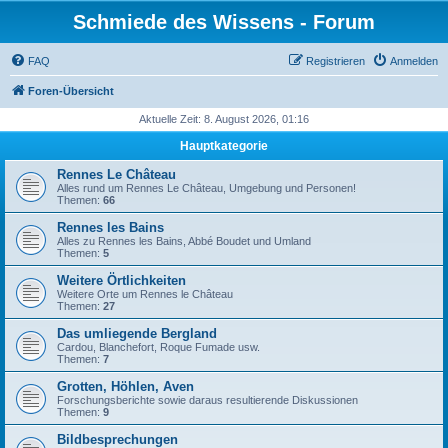
Schmiede des Wissens - Forum
FAQ
Registrieren
Anmelden
Foren-Übersicht
Aktuelle Zeit: 8. August 2026, 01:16
Hauptkategorie
Rennes Le Château
Alles rund um Rennes Le Château, Umgebung und Personen!
Themen:
66
Rennes les Bains
Alles zu Rennes les Bains, Abbé Boudet und Umland
Themen:
5
Weitere Örtlichkeiten
Weitere Orte um Rennes le Château
Themen:
27
Das umliegende Bergland
Cardou, Blanchefort, Roque Fumade usw.
Themen:
7
Grotten, Höhlen, Aven
Forschungsberichte sowie daraus resultierende Diskussionen
Themen:
9
Bildbesprechungen