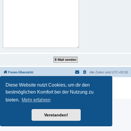
Foren-Übersicht
Alle Zeiten sind
UTC+02:00
Powered by
phpBB
® Forum Software © phpBB Limited
Diese Website nutzt Cookies, um dir den
Deutsche Übersetzung durch
phpBB.de
bestmöglichen Komfort bei der Nutzung zu
Datenschutz
|
Nutzungsbedingungen
bieten.
Mehr erfahren
Verstanden!