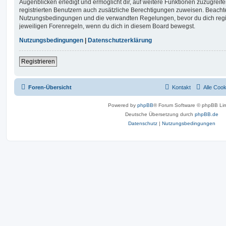
Augenblicken erledigt und ermöglicht dir, auf weitere Funktionen zuzugreif
registrierten Benutzern auch zusätzliche Berechtigungen zuweisen. Beachte
Nutzungsbedingungen und die verwandten Regelungen, bevor du dich registr
jeweiligen Forenregeln, wenn du dich in diesem Board bewegst.
Nutzungsbedingungen
|
Datenschutzerklärung
Registrieren
Foren-Übersicht
Kontakt
Alle Coo
Powered by
phpBB
® Forum Software © phpBB Lim
Deutsche Übersetzung durch
phpBB.de
Datenschutz
|
Nutzungsbedingungen