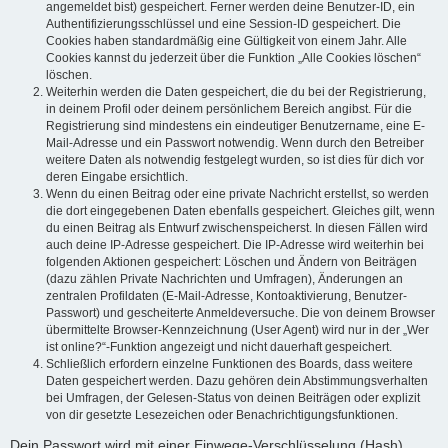
angemeldet bist) gespeichert. Ferner werden deine Benutzer-ID, ein
Authentifizierungsschlüssel und eine Session-ID gespeichert. Die
Cookies haben standardmäßig eine Gültigkeit von einem Jahr. Alle
Cookies kannst du jederzeit über die Funktion „Alle Cookies löschen“
löschen.
Weiterhin werden die Daten gespeichert, die du bei der Registrierung,
in deinem Profil oder deinem persönlichem Bereich angibst. Für die
Registrierung sind mindestens ein eindeutiger Benutzername, eine E-
Mail-Adresse und ein Passwort notwendig. Wenn durch den Betreiber
weitere Daten als notwendig festgelegt wurden, so ist dies für dich vor
deren Eingabe ersichtlich.
Wenn du einen Beitrag oder eine private Nachricht erstellst, so werden
die dort eingegebenen Daten ebenfalls gespeichert. Gleiches gilt, wenn
du einen Beitrag als Entwurf zwischenspeicherst. In diesen Fällen wird
auch deine IP-Adresse gespeichert. Die IP-Adresse wird weiterhin bei
folgenden Aktionen gespeichert: Löschen und Ändern von Beiträgen
(dazu zählen Private Nachrichten und Umfragen), Änderungen an
zentralen Profildaten (E-Mail-Adresse, Kontoaktivierung, Benutzer-
Passwort) und gescheiterte Anmeldeversuche. Die von deinem Browser
übermittelte Browser-Kennzeichnung (User Agent) wird nur in der „Wer
ist online?“-Funktion angezeigt und nicht dauerhaft gespeichert.
Schließlich erfordern einzelne Funktionen des Boards, dass weitere
Daten gespeichert werden. Dazu gehören dein Abstimmungsverhalten
bei Umfragen, der Gelesen-Status von deinen Beiträgen oder explizit
von dir gesetzte Lesezeichen oder Benachrichtigungsfunktionen.
Dein Passwort wird mit einer Einwege-Verschlüsselung (Hash)