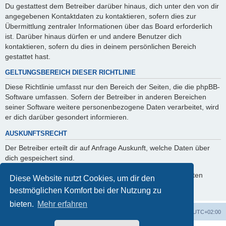
Du gestattest dem Betreiber darüber hinaus, dich unter den von dir
angegebenen Kontaktdaten zu kontaktieren, sofern dies zur
Übermittlung zentraler Informationen über das Board erforderlich
ist. Darüber hinaus dürfen er und andere Benutzer dich
kontaktieren, sofern du dies in deinem persönlichen Bereich
gestattet hast.
GELTUNGSBEREICH DIESER RICHTLINIE
Diese Richtlinie umfasst nur den Bereich der Seiten, die die phpBB-
Software umfassen. Sofern der Betreiber in anderen Bereichen
seiner Software weitere personenbezogene Daten verarbeitet, wird
er dich darüber gesondert informieren.
AUSKUNFTSRECHT
Der Betreiber erteilt dir auf Anfrage Auskunft, welche Daten über
dich gespeichert sind.
Du kannst jederzeit die Löschung bzw. Sperrung deiner Daten
Diese Website nutzt Cookies, um dir den
verlangen. Kontaktiere hierzu bitte den Betreiber.
bestmöglichen Komfort bei der Nutzung zu
bieten.
Mehr erfahren
Foren-Übersicht
Alle Zeiten sind
UTC+02:00