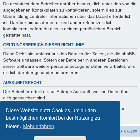
Du gestattest dem Betreiber darüber hinaus, dich unter den von dir
angegebenen Kontaktdaten zu kontaktieren, sofern dies zur
Übermittlung zentraler Informationen über das Board erforderlich
ist. Darüber hinaus dürfen er und andere Benutzer dich
kontaktieren, sofern du dies in deinem persönlichen Bereich
gestattet hast.
GELTUNGSBEREICH DIESER RICHTLINIE
Diese Richtlinie umfasst nur den Bereich der Seiten, die die phpBB-
Software umfassen. Sofern der Betreiber in anderen Bereichen
seiner Software weitere personenbezogene Daten verarbeitet, wird
er dich darüber gesondert informieren.
AUSKUNFTSRECHT
Der Betreiber erteilt dir auf Anfrage Auskunft, welche Daten über
dich gespeichert sind.
Du kannst jederzeit die Löschung bzw. Sperrung deiner Daten
Diese Website nutzt Cookies, um dir den
verlangen. Kontaktiere hierzu bitte den Betreiber.
bestmöglichen Komfort bei der Nutzung zu
bieten.
Mehr erfahren
Foren-Übersicht
Alle Zeiten sind
UTC+02:00