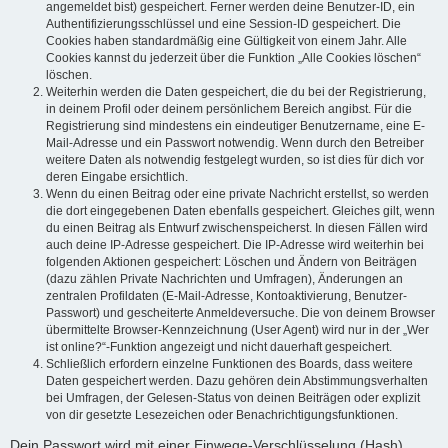
angemeldet bist) gespeichert. Ferner werden deine Benutzer-ID, ein
Authentifizierungsschlüssel und eine Session-ID gespeichert. Die
Cookies haben standardmäßig eine Gültigkeit von einem Jahr. Alle
Cookies kannst du jederzeit über die Funktion „Alle Cookies löschen“
löschen.
Weiterhin werden die Daten gespeichert, die du bei der Registrierung,
in deinem Profil oder deinem persönlichem Bereich angibst. Für die
Registrierung sind mindestens ein eindeutiger Benutzername, eine E-
Mail-Adresse und ein Passwort notwendig. Wenn durch den Betreiber
weitere Daten als notwendig festgelegt wurden, so ist dies für dich vor
deren Eingabe ersichtlich.
Wenn du einen Beitrag oder eine private Nachricht erstellst, so werden
die dort eingegebenen Daten ebenfalls gespeichert. Gleiches gilt, wenn
du einen Beitrag als Entwurf zwischenspeicherst. In diesen Fällen wird
auch deine IP-Adresse gespeichert. Die IP-Adresse wird weiterhin bei
folgenden Aktionen gespeichert: Löschen und Ändern von Beiträgen
(dazu zählen Private Nachrichten und Umfragen), Änderungen an
zentralen Profildaten (E-Mail-Adresse, Kontoaktivierung, Benutzer-
Passwort) und gescheiterte Anmeldeversuche. Die von deinem Browser
übermittelte Browser-Kennzeichnung (User Agent) wird nur in der „Wer
ist online?“-Funktion angezeigt und nicht dauerhaft gespeichert.
Schließlich erfordern einzelne Funktionen des Boards, dass weitere
Daten gespeichert werden. Dazu gehören dein Abstimmungsverhalten
bei Umfragen, der Gelesen-Status von deinen Beiträgen oder explizit
von dir gesetzte Lesezeichen oder Benachrichtigungsfunktionen.
Dein Passwort wird mit einer Einwege-Verschlüsselung (Hash)