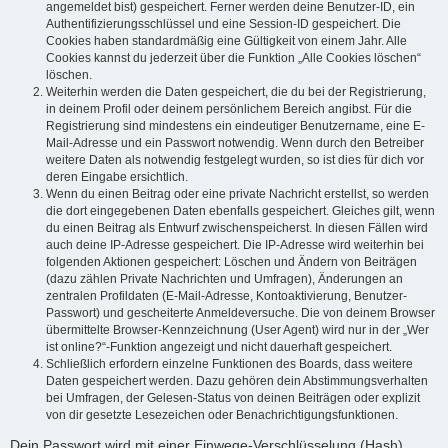
angemeldet bist) gespeichert. Ferner werden deine Benutzer-ID, ein
Authentifizierungsschlüssel und eine Session-ID gespeichert. Die
Cookies haben standardmäßig eine Gültigkeit von einem Jahr. Alle
Cookies kannst du jederzeit über die Funktion „Alle Cookies löschen“
löschen.
Weiterhin werden die Daten gespeichert, die du bei der Registrierung,
in deinem Profil oder deinem persönlichem Bereich angibst. Für die
Registrierung sind mindestens ein eindeutiger Benutzername, eine E-
Mail-Adresse und ein Passwort notwendig. Wenn durch den Betreiber
weitere Daten als notwendig festgelegt wurden, so ist dies für dich vor
deren Eingabe ersichtlich.
Wenn du einen Beitrag oder eine private Nachricht erstellst, so werden
die dort eingegebenen Daten ebenfalls gespeichert. Gleiches gilt, wenn
du einen Beitrag als Entwurf zwischenspeicherst. In diesen Fällen wird
auch deine IP-Adresse gespeichert. Die IP-Adresse wird weiterhin bei
folgenden Aktionen gespeichert: Löschen und Ändern von Beiträgen
(dazu zählen Private Nachrichten und Umfragen), Änderungen an
zentralen Profildaten (E-Mail-Adresse, Kontoaktivierung, Benutzer-
Passwort) und gescheiterte Anmeldeversuche. Die von deinem Browser
übermittelte Browser-Kennzeichnung (User Agent) wird nur in der „Wer
ist online?“-Funktion angezeigt und nicht dauerhaft gespeichert.
Schließlich erfordern einzelne Funktionen des Boards, dass weitere
Daten gespeichert werden. Dazu gehören dein Abstimmungsverhalten
bei Umfragen, der Gelesen-Status von deinen Beiträgen oder explizit
von dir gesetzte Lesezeichen oder Benachrichtigungsfunktionen.
Dein Passwort wird mit einer Einwege-Verschlüsselung (Hash)