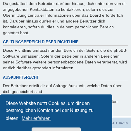
Du gestattest dem Betreiber darüber hinaus, dich unter den von dir
angegebenen Kontaktdaten zu kontaktieren, sofern dies zur
Übermittlung zentraler Informationen über das Board erforderlich
ist. Darüber hinaus dürfen er und andere Benutzer dich
kontaktieren, sofern du dies in deinem persönlichen Bereich
gestattet hast.
GELTUNGSBEREICH DIESER RICHTLINIE
Diese Richtlinie umfasst nur den Bereich der Seiten, die die phpBB-
Software umfassen. Sofern der Betreiber in anderen Bereichen
seiner Software weitere personenbezogene Daten verarbeitet, wird
er dich darüber gesondert informieren.
AUSKUNFTSRECHT
Der Betreiber erteilt dir auf Anfrage Auskunft, welche Daten über
dich gespeichert sind.
Du kannst jederzeit die Löschung bzw. Sperrung deiner Daten
Diese Website nutzt Cookies, um dir den
verlangen. Kontaktiere hierzu bitte den Betreiber.
bestmöglichen Komfort bei der Nutzung zu
bieten.
Mehr erfahren
Foren-Übersicht
Alle Zeiten sind
UTC+02:00