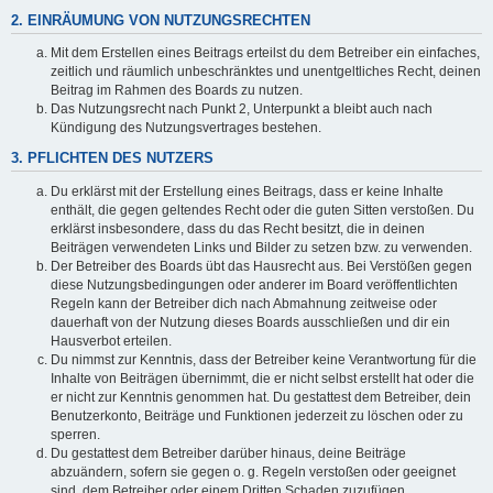
2. EINRÄUMUNG VON NUTZUNGSRECHTEN
Mit dem Erstellen eines Beitrags erteilst du dem Betreiber ein einfaches,
zeitlich und räumlich unbeschränktes und unentgeltliches Recht, deinen
Beitrag im Rahmen des Boards zu nutzen.
Das Nutzungsrecht nach Punkt 2, Unterpunkt a bleibt auch nach
Kündigung des Nutzungsvertrages bestehen.
3. PFLICHTEN DES NUTZERS
Du erklärst mit der Erstellung eines Beitrags, dass er keine Inhalte
enthält, die gegen geltendes Recht oder die guten Sitten verstoßen. Du
erklärst insbesondere, dass du das Recht besitzt, die in deinen
Beiträgen verwendeten Links und Bilder zu setzen bzw. zu verwenden.
Der Betreiber des Boards übt das Hausrecht aus. Bei Verstößen gegen
diese Nutzungsbedingungen oder anderer im Board veröffentlichten
Regeln kann der Betreiber dich nach Abmahnung zeitweise oder
dauerhaft von der Nutzung dieses Boards ausschließen und dir ein
Hausverbot erteilen.
Du nimmst zur Kenntnis, dass der Betreiber keine Verantwortung für die
Inhalte von Beiträgen übernimmt, die er nicht selbst erstellt hat oder die
er nicht zur Kenntnis genommen hat. Du gestattest dem Betreiber, dein
Benutzerkonto, Beiträge und Funktionen jederzeit zu löschen oder zu
sperren.
Du gestattest dem Betreiber darüber hinaus, deine Beiträge
abzuändern, sofern sie gegen o. g. Regeln verstoßen oder geeignet
sind, dem Betreiber oder einem Dritten Schaden zuzufügen.