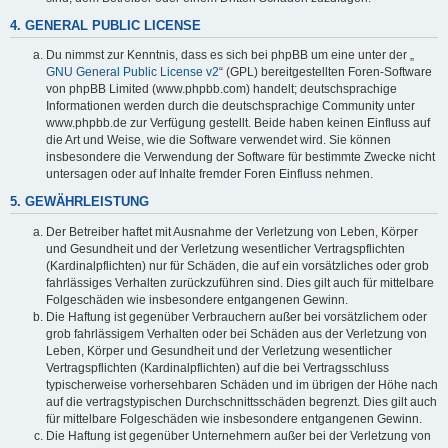
4. GENERAL PUBLIC LICENSE
Du nimmst zur Kenntnis, dass es sich bei phpBB um eine unter der „
GNU General Public License v2
“ (GPL) bereitgestellten Foren-Software
von phpBB Limited (www.phpbb.com) handelt; deutschsprachige
Informationen werden durch die deutschsprachige Community unter
www.phpbb.de zur Verfügung gestellt. Beide haben keinen Einfluss auf
die Art und Weise, wie die Software verwendet wird. Sie können
insbesondere die Verwendung der Software für bestimmte Zwecke nicht
untersagen oder auf Inhalte fremder Foren Einfluss nehmen.
5. GEWÄHRLEISTUNG
Der Betreiber haftet mit Ausnahme der Verletzung von Leben, Körper
und Gesundheit und der Verletzung wesentlicher Vertragspflichten
(Kardinalpflichten) nur für Schäden, die auf ein vorsätzliches oder grob
fahrlässiges Verhalten zurückzuführen sind. Dies gilt auch für mittelbare
Folgeschäden wie insbesondere entgangenen Gewinn.
Die Haftung ist gegenüber Verbrauchern außer bei vorsätzlichem oder
grob fahrlässigem Verhalten oder bei Schäden aus der Verletzung von
Leben, Körper und Gesundheit und der Verletzung wesentlicher
Vertragspflichten (Kardinalpflichten) auf die bei Vertragsschluss
typischerweise vorhersehbaren Schäden und im übrigen der Höhe nach
auf die vertragstypischen Durchschnittsschäden begrenzt. Dies gilt auch
für mittelbare Folgeschäden wie insbesondere entgangenen Gewinn.
Die Haftung ist gegenüber Unternehmern außer bei der Verletzung von