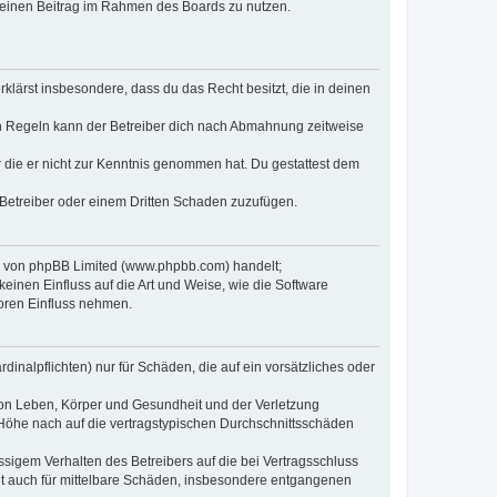
, deinen Beitrag im Rahmen des Boards zu nutzen.
erklärst insbesondere, dass du das Recht besitzt, die in deinen
n Regeln kann der Betreiber dich nach Abmahnung zeitweise
er die er nicht zur Kenntnis genommen hat. Du gestattest dem
 Betreiber oder einem Dritten Schaden zuzufügen.
re von phpBB Limited (www.phpbb.com) handelt;
inen Einfluss auf die Art und Weise, wie die Software
oren Einfluss nehmen.
inalpflichten) nur für Schäden, die auf ein vorsätzliches oder
von Leben, Körper und Gesundheit und der Verletzung
r Höhe nach auf die vertragstypischen Durchschnittsschäden
sigem Verhalten des Betreibers auf die bei Vertragsschluss
lt auch für mittelbare Schäden, insbesondere entgangenen