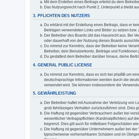
Mit dem Erstellen eines Beitrags erteilst du dem Betrei
Das Nutzungsrecht nach Punkt 2, Unterpunkt a bleibt 
3. PFLICHTEN DES NUTZERS
Du erklärst mit der Erstellung eines Beitrags, dass er ke
Beiträgen verwendeten Links und Bilder zu setzen bzw.
Der Betreiber des Boards übt das Hausrecht aus. Bei V
oder dauerhaft von der Nutzung dieses Boards ausschlie
Du nimmst zur Kenntnis, dass der Betreiber keine Verantw
Betreiber, dein Benutzerkonto, Beiträge und Funktionen 
Du gestattest dem Betreiber darüber hinaus, deine Beit
4. GENERAL PUBLIC LICENSE
Du nimmst zur Kenntnis, dass es sich bei phpBB um eine
deutschsprachige Informationen werden durch die deuts
verwendet wird. Sie können insbesondere die Verwendun
5. GEWÄHRLEISTUNG
Der Betreiber haftet mit Ausnahme der Verletzung von Le
grob fahrlässiges Verhalten zurückzuführen sind. Dies 
Die Haftung ist gegenüber Verbrauchern außer bei vors
wesentlicher Vertragspflichten (Kardinalpflichten) auf
begrenzt. Dies gilt auch für mittelbare Folgeschäden 
Die Haftung ist gegenüber Unternehmern außer bei der V
typischerweise vorhersehbaren Schäden und im Übrigen 