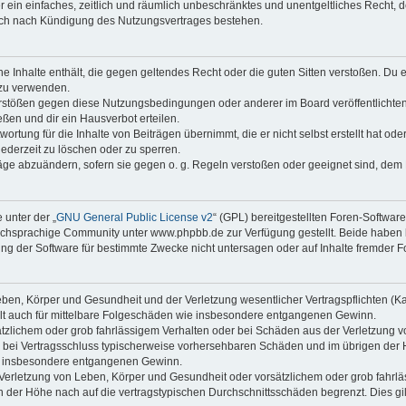
ber ein einfaches, zeitlich und räumlich unbeschränktes und unentgeltliches Recht
auch nach Kündigung des Nutzungsvertrages bestehen.
ine Inhalte enthält, die gegen geltendes Recht oder die guten Sitten verstoßen. Du 
 zu verwenden.
erstößen gegen diese Nutzungsbedingungen oder anderer im Board veröffentlichte
ßen und dir ein Hausverbot erteilen.
ortung für die Inhalte von Beiträgen übernimmt, die er nicht selbst erstellt hat od
jederzeit zu löschen oder zu sperren.
räge abzuändern, sofern sie gegen o. g. Regeln verstoßen oder geeignet sind, dem
 unter der „
GNU General Public License v2
“ (GPL) bereitgestellten Foren-Softwa
chsprachige Community unter www.phpbb.de zur Verfügung gestellt. Beide haben ke
g der Software für bestimmte Zwecke nicht untersagen oder auf Inhalte fremder F
ben, Körper und Gesundheit und der Verletzung wesentlicher Vertragspflichten (Kard
gilt auch für mittelbare Folgeschäden wie insbesondere entgangenen Gewinn.
ätzlichem oder grob fahrlässigem Verhalten oder bei Schäden aus der Verletzung 
 die bei Vertragsschluss typischerweise vorhersehbaren Schäden und im übrigen de
wie insbesondere entgangenen Gewinn.
erletzung von Leben, Körper und Gesundheit oder vorsätzlichem oder grob fahrläs
der Höhe nach auf die vertragstypischen Durchschnittsschäden begrenzt. Dies gi