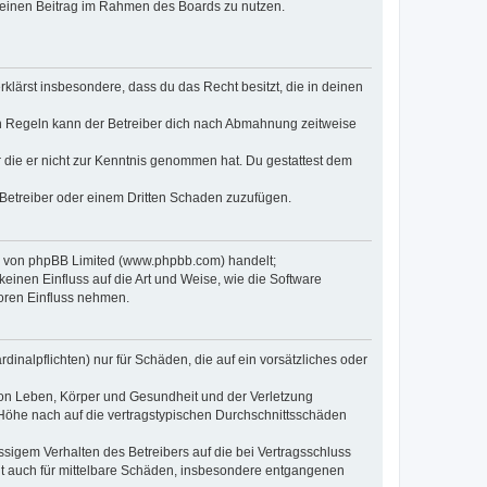
, deinen Beitrag im Rahmen des Boards zu nutzen.
erklärst insbesondere, dass du das Recht besitzt, die in deinen
n Regeln kann der Betreiber dich nach Abmahnung zeitweise
er die er nicht zur Kenntnis genommen hat. Du gestattest dem
 Betreiber oder einem Dritten Schaden zuzufügen.
re von phpBB Limited (www.phpbb.com) handelt;
inen Einfluss auf die Art und Weise, wie die Software
oren Einfluss nehmen.
inalpflichten) nur für Schäden, die auf ein vorsätzliches oder
von Leben, Körper und Gesundheit und der Verletzung
r Höhe nach auf die vertragstypischen Durchschnittsschäden
sigem Verhalten des Betreibers auf die bei Vertragsschluss
lt auch für mittelbare Schäden, insbesondere entgangenen