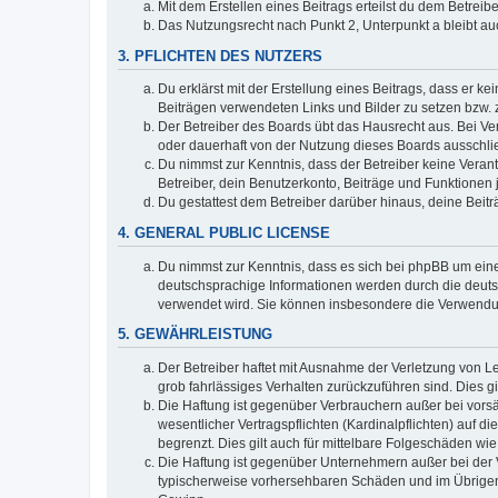
Mit dem Erstellen eines Beitrags erteilst du dem Betrei
Das Nutzungsrecht nach Punkt 2, Unterpunkt a bleibt 
3. PFLICHTEN DES NUTZERS
Du erklärst mit der Erstellung eines Beitrags, dass er ke
Beiträgen verwendeten Links und Bilder zu setzen bzw.
Der Betreiber des Boards übt das Hausrecht aus. Bei V
oder dauerhaft von der Nutzung dieses Boards ausschlie
Du nimmst zur Kenntnis, dass der Betreiber keine Verantw
Betreiber, dein Benutzerkonto, Beiträge und Funktionen 
Du gestattest dem Betreiber darüber hinaus, deine Beit
4. GENERAL PUBLIC LICENSE
Du nimmst zur Kenntnis, dass es sich bei phpBB um eine
deutschsprachige Informationen werden durch die deuts
verwendet wird. Sie können insbesondere die Verwendun
5. GEWÄHRLEISTUNG
Der Betreiber haftet mit Ausnahme der Verletzung von Le
grob fahrlässiges Verhalten zurückzuführen sind. Dies 
Die Haftung ist gegenüber Verbrauchern außer bei vors
wesentlicher Vertragspflichten (Kardinalpflichten) auf
begrenzt. Dies gilt auch für mittelbare Folgeschäden 
Die Haftung ist gegenüber Unternehmern außer bei der V
typischerweise vorhersehbaren Schäden und im Übrigen 