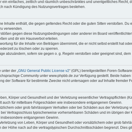
ber ein einfaches, zeitlich und räumlich unbeschränktes und unentgeltliches Recht
auch nach Kündigung des Nutzungsvertrages bestehen.
ine Inhalte enthält, die gegen geltendes Recht oder die guten Sitten verstoßen. Du 
 zu verwenden.
erstößen gegen diese Nutzungsbedingungen oder anderer im Board veröffentlichte
ßen und dir ein Hausverbot erteilen.
ortung für die Inhalte von Beiträgen übernimmt, die er nicht selbst erstellt hat od
jederzeit zu löschen oder zu sperren.
räge abzuändern, sofern sie gegen o. g. Regeln verstoßen oder geeignet sind, dem
 unter der „
GNU General Public License v2
“ (GPL) bereitgestellten Foren-Softwa
chsprachige Community unter www.phpbb.de zur Verfügung gestellt. Beide haben ke
g der Software für bestimmte Zwecke nicht untersagen oder auf Inhalte fremder F
ben, Körper und Gesundheit und der Verletzung wesentlicher Vertragspflichten (Kard
gilt auch für mittelbare Folgeschäden wie insbesondere entgangenen Gewinn.
ätzlichem oder grob fahrlässigem Verhalten oder bei Schäden aus der Verletzung 
 die bei Vertragsschluss typischerweise vorhersehbaren Schäden und im übrigen de
wie insbesondere entgangenen Gewinn.
erletzung von Leben, Körper und Gesundheit oder vorsätzlichem oder grob fahrläs
der Höhe nach auf die vertragstypischen Durchschnittsschäden begrenzt. Dies gi