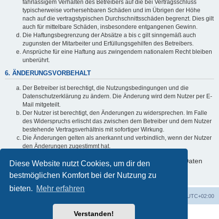
fahrlässigem Verhalten des Betreibers auf die bei Vertragsschluss
typischerweise vorhersehbaren Schäden und im Übrigen der Höhe
nach auf die vertragstypischen Durchschnittsschäden begrenzt. Dies gilt
auch für mittelbare Schäden, insbesondere entgangenen Gewinn.
Die Haftungsbegrenzung der Absätze a bis c gilt sinngemäß auch
zugunsten der Mitarbeiter und Erfüllungsgehilfen des Betreibers.
Ansprüche für eine Haftung aus zwingendem nationalem Recht bleiben
unberührt.
6. ÄNDERUNGSVORBEHALT
Der Betreiber ist berechtigt, die Nutzungsbedingungen und die
Datenschutzerklärung zu ändern. Die Änderung wird dem Nutzer per E-
Mail mitgeteilt.
Der Nutzer ist berechtigt, den Änderungen zu widersprechen. Im Falle
des Widerspruchs erlischt das zwischen dem Betreiber und dem Nutzer
bestehende Vertragsverhältnis mit sofortiger Wirkung.
Die Änderungen gelten als anerkannt und verbindlich, wenn der Nutzer
den Änderungen zugestimmt hat.
Informationen über den Umgang mit deinen persönlichen Daten
Diese Website nutzt Cookies, um dir den
sind in der Datenschutzerklärung enthalten.
bestmöglichen Komfort bei der Nutzung zu
bieten.
Mehr erfahren
Foren-Übersicht
Alle Zeiten sind
UTC+02:00
Verstanden!
Powered by
phpBB
® Forum Software © phpBB Limited