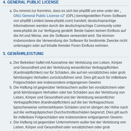
4. GENERAL PUBLIC LICENSE
Du nimmst zur Kenntnis, dass es sich bei phpBB um eine unter der „
GNU General Public License v2
“ (GPL) bereitgestellten Foren-Software
von phpBB Limited (www.phpbb.com) handelt; deutschsprachige
Informationen werden durch die deutschsprachige Community unter
www.phpbb.de zur Verfügung gestellt. Beide haben keinen Einfluss auf
die Art und Weise, wie die Software verwendet wird. Sie können
insbesondere die Verwendung der Software für bestimmte Zwecke nicht
untersagen oder auf Inhalte fremder Foren Einfluss nehmen.
5. GEWÄHRLEISTUNG
Der Betreiber haftet mit Ausnahme der Verletzung von Leben, Körper
und Gesundheit und der Verletzung wesentlicher Vertragspflichten
(Kardinalpflichten) nur für Schäden, die auf ein vorsätzliches oder grob
fahrlässiges Verhalten zurückzuführen sind. Dies gilt auch für mittelbare
Folgeschäden wie insbesondere entgangenen Gewinn.
Die Haftung ist gegenüber Verbrauchern außer bei vorsätzlichem oder
grob fahrlässigem Verhalten oder bei Schäden aus der Verletzung von
Leben, Körper und Gesundheit und der Verletzung wesentlicher
Vertragspflichten (Kardinalpflichten) auf die bei Vertragsschluss
typischerweise vorhersehbaren Schäden und im übrigen der Höhe nach
auf die vertragstypischen Durchschnittsschäden begrenzt. Dies gilt auch
für mittelbare Folgeschäden wie insbesondere entgangenen Gewinn.
Die Haftung ist gegenüber Unternehmern außer bei der Verletzung von
Leben, Körper und Gesundheit oder vorsätzlichem oder grob