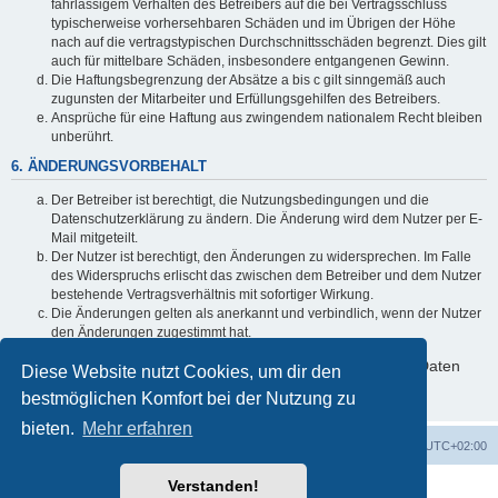
fahrlässigem Verhalten des Betreibers auf die bei Vertragsschluss
typischerweise vorhersehbaren Schäden und im Übrigen der Höhe
nach auf die vertragstypischen Durchschnittsschäden begrenzt. Dies gilt
auch für mittelbare Schäden, insbesondere entgangenen Gewinn.
Die Haftungsbegrenzung der Absätze a bis c gilt sinngemäß auch
zugunsten der Mitarbeiter und Erfüllungsgehilfen des Betreibers.
Ansprüche für eine Haftung aus zwingendem nationalem Recht bleiben
unberührt.
6. ÄNDERUNGSVORBEHALT
Der Betreiber ist berechtigt, die Nutzungsbedingungen und die
Datenschutzerklärung zu ändern. Die Änderung wird dem Nutzer per E-
Mail mitgeteilt.
Der Nutzer ist berechtigt, den Änderungen zu widersprechen. Im Falle
des Widerspruchs erlischt das zwischen dem Betreiber und dem Nutzer
bestehende Vertragsverhältnis mit sofortiger Wirkung.
Die Änderungen gelten als anerkannt und verbindlich, wenn der Nutzer
den Änderungen zugestimmt hat.
Informationen über den Umgang mit deinen persönlichen Daten
Diese Website nutzt Cookies, um dir den
sind in der Datenschutzerklärung enthalten.
bestmöglichen Komfort bei der Nutzung zu
bieten.
Mehr erfahren
Foren-Übersicht
Alle Zeiten sind
UTC+02:00
Verstanden!
Powered by
phpBB
® Forum Software © phpBB Limited