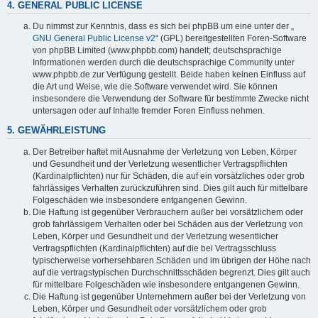
4. GENERAL PUBLIC LICENSE
Du nimmst zur Kenntnis, dass es sich bei phpBB um eine unter der „
GNU General Public License v2
“ (GPL) bereitgestellten Foren-Software
von phpBB Limited (www.phpbb.com) handelt; deutschsprachige
Informationen werden durch die deutschsprachige Community unter
www.phpbb.de zur Verfügung gestellt. Beide haben keinen Einfluss auf
die Art und Weise, wie die Software verwendet wird. Sie können
insbesondere die Verwendung der Software für bestimmte Zwecke nicht
untersagen oder auf Inhalte fremder Foren Einfluss nehmen.
5. GEWÄHRLEISTUNG
Der Betreiber haftet mit Ausnahme der Verletzung von Leben, Körper
und Gesundheit und der Verletzung wesentlicher Vertragspflichten
(Kardinalpflichten) nur für Schäden, die auf ein vorsätzliches oder grob
fahrlässiges Verhalten zurückzuführen sind. Dies gilt auch für mittelbare
Folgeschäden wie insbesondere entgangenen Gewinn.
Die Haftung ist gegenüber Verbrauchern außer bei vorsätzlichem oder
grob fahrlässigem Verhalten oder bei Schäden aus der Verletzung von
Leben, Körper und Gesundheit und der Verletzung wesentlicher
Vertragspflichten (Kardinalpflichten) auf die bei Vertragsschluss
typischerweise vorhersehbaren Schäden und im übrigen der Höhe nach
auf die vertragstypischen Durchschnittsschäden begrenzt. Dies gilt auch
für mittelbare Folgeschäden wie insbesondere entgangenen Gewinn.
Die Haftung ist gegenüber Unternehmern außer bei der Verletzung von
Leben, Körper und Gesundheit oder vorsätzlichem oder grob