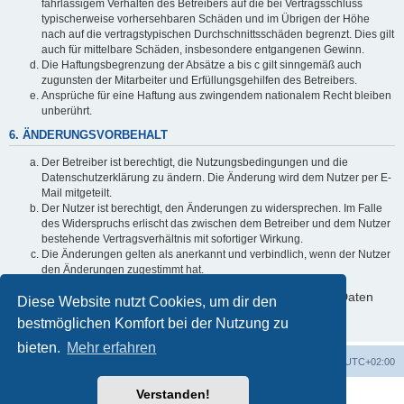
fahrlässigem Verhalten des Betreibers auf die bei Vertragsschluss
typischerweise vorhersehbaren Schäden und im Übrigen der Höhe
nach auf die vertragstypischen Durchschnittsschäden begrenzt. Dies gilt
auch für mittelbare Schäden, insbesondere entgangenen Gewinn.
Die Haftungsbegrenzung der Absätze a bis c gilt sinngemäß auch
zugunsten der Mitarbeiter und Erfüllungsgehilfen des Betreibers.
Ansprüche für eine Haftung aus zwingendem nationalem Recht bleiben
unberührt.
6. ÄNDERUNGSVORBEHALT
Der Betreiber ist berechtigt, die Nutzungsbedingungen und die
Datenschutzerklärung zu ändern. Die Änderung wird dem Nutzer per E-
Mail mitgeteilt.
Der Nutzer ist berechtigt, den Änderungen zu widersprechen. Im Falle
des Widerspruchs erlischt das zwischen dem Betreiber und dem Nutzer
bestehende Vertragsverhältnis mit sofortiger Wirkung.
Die Änderungen gelten als anerkannt und verbindlich, wenn der Nutzer
den Änderungen zugestimmt hat.
Informationen über den Umgang mit deinen persönlichen Daten
Diese Website nutzt Cookies, um dir den
sind in der Datenschutzerklärung enthalten.
bestmöglichen Komfort bei der Nutzung zu
bieten.
Mehr erfahren
Foren-Übersicht
Alle Zeiten sind
UTC+02:00
Verstanden!
Powered by
phpBB
® Forum Software © phpBB Limited