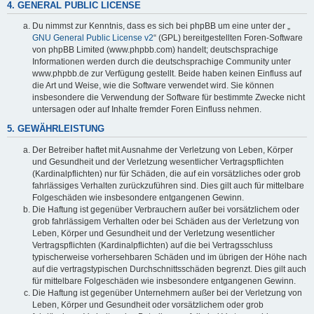
4. GENERAL PUBLIC LICENSE
Du nimmst zur Kenntnis, dass es sich bei phpBB um eine unter der „
GNU General Public License v2
“ (GPL) bereitgestellten Foren-Software
von phpBB Limited (www.phpbb.com) handelt; deutschsprachige
Informationen werden durch die deutschsprachige Community unter
www.phpbb.de zur Verfügung gestellt. Beide haben keinen Einfluss auf
die Art und Weise, wie die Software verwendet wird. Sie können
insbesondere die Verwendung der Software für bestimmte Zwecke nicht
untersagen oder auf Inhalte fremder Foren Einfluss nehmen.
5. GEWÄHRLEISTUNG
Der Betreiber haftet mit Ausnahme der Verletzung von Leben, Körper
und Gesundheit und der Verletzung wesentlicher Vertragspflichten
(Kardinalpflichten) nur für Schäden, die auf ein vorsätzliches oder grob
fahrlässiges Verhalten zurückzuführen sind. Dies gilt auch für mittelbare
Folgeschäden wie insbesondere entgangenen Gewinn.
Die Haftung ist gegenüber Verbrauchern außer bei vorsätzlichem oder
grob fahrlässigem Verhalten oder bei Schäden aus der Verletzung von
Leben, Körper und Gesundheit und der Verletzung wesentlicher
Vertragspflichten (Kardinalpflichten) auf die bei Vertragsschluss
typischerweise vorhersehbaren Schäden und im übrigen der Höhe nach
auf die vertragstypischen Durchschnittsschäden begrenzt. Dies gilt auch
für mittelbare Folgeschäden wie insbesondere entgangenen Gewinn.
Die Haftung ist gegenüber Unternehmern außer bei der Verletzung von
Leben, Körper und Gesundheit oder vorsätzlichem oder grob