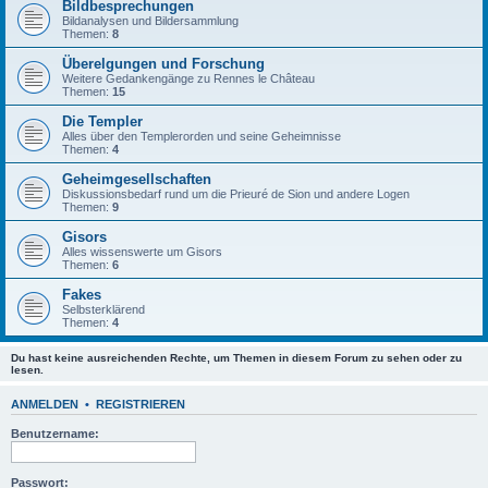
Bildbesprechungen
Bildanalysen und Bildersammlung
Themen:
8
Überelgungen und Forschung
Weitere Gedankengänge zu Rennes le Château
Themen:
15
Die Templer
Alles über den Templerorden und seine Geheimnisse
Themen:
4
Geheimgesellschaften
Diskussionsbedarf rund um die Prieuré de Sion und andere Logen
Themen:
9
Gisors
Alles wissenswerte um Gisors
Themen:
6
Fakes
Selbsterklärend
Themen:
4
Du hast keine ausreichenden Rechte, um Themen in diesem Forum zu sehen oder zu
lesen.
ANMELDEN
•
REGISTRIEREN
Benutzername:
Passwort: