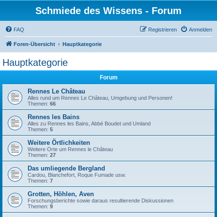
Schmiede des Wissens - Forum
FAQ
Registrieren
Anmelden
Foren-Übersicht
Hauptkategorie
Hauptkategorie
Forum
Rennes Le Château
Alles rund um Rennes Le Château, Umgebung und Personen!
Themen:
66
Rennes les Bains
Alles zu Rennes les Bains, Abbé Boudet und Umland
Themen:
5
Weitere Örtlichkeiten
Weitere Orte um Rennes le Château
Themen:
27
Das umliegende Bergland
Cardou, Blanchefort, Roque Fumade usw.
Themen:
7
Grotten, Höhlen, Aven
Forschungsberichte sowie daraus resultierende Diskussionen
Themen:
9