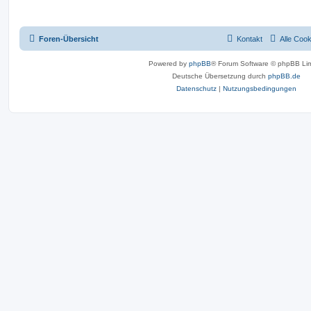
Foren-Übersicht
Kontakt
Alle Coo
Powered by
phpBB
® Forum Software © phpBB Lim
Deutsche Übersetzung durch
phpBB.de
Datenschutz
|
Nutzungsbedingungen